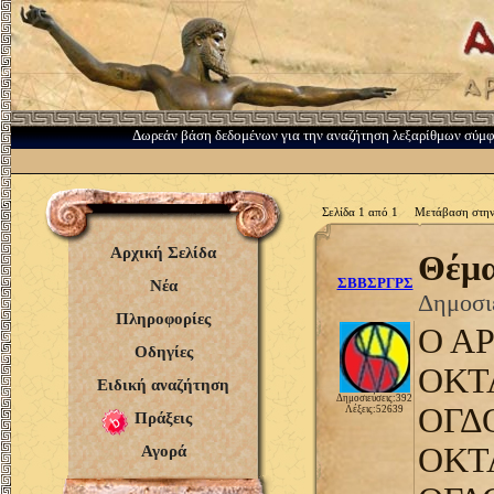
Δωρεάν βάση δεδομένων για την αναζήτηση λεξαρίθμων σύμ
Σελίδα 1 από 1 Μετάβαση στην
Αρχική Σελίδα
Θέμα
ΣΒΒΣΡΓΡΣ
Νέα
Δημοσιε
Πληροφορίες
Ο Α
Οδηγίες
ΟΚΤ
Ειδική αναζήτηση
Δημοσιεύσεις:392
ΟΓΔ
Λέξεις:52639
Πράξεις
ΟΚΤ
Αγορά