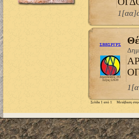
ΟΓΔ
1[αα]α
Θέ
ΣΒΒΣΡΓΡΣ
Δημ
Α
Ο
Δημοσιεύσεις:392
Λέξεις:52639
1[α
Σελίδα 1 από 1 Μετάβαση στην