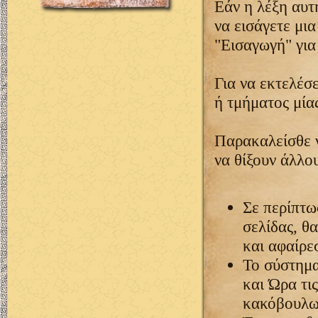
Εάν η λέξη αυτ
να εισάγετε μι
"Εισαγωγή" για
Για να εκτελέσ
ή τμήματος μία
Παρακαλείσθε ν
να θίξουν άλλο
Σε περίπτω
σελίδας, θ
και αφαίρε
Το σύστημα
και Ώρα τι
κακόβουλων