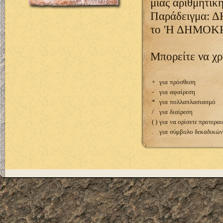
μιας αριθμητικ
Παράδειγμα: Δ
το 'Η ΔΗΜΟΚ
Μπορείτε να χρ
+
για
πρόσθεση
-
για
αφαίρεση
*
για
πολλαπλασιασμό
/
για
διαίρεση
( )
για
να ορίσετε προτερα
.
για
σύμβολο δεκαδικών