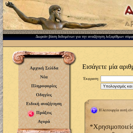
Δωρεάν βάση δεδομένων για την αναζήτηση λεξαρίθμων σύμ
Εισάγετε μία αρι
Αρχική Σελίδα
Νέα
Έκφραση:
Πληροφορίες
Οδηγίες
Ειδική αναζήτηση
Η λειτουργία αυτή εί
Πράξεις
Αγορά
*Χρησιμοποιείσ