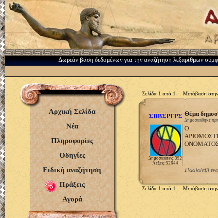
Δωρεάν βάση δεδομένων για την αναζήτηση λεξαρίθμων σύμ
Σελίδα 1 από 1 Μετάβαση στην
Αρχική Σελίδα
Θέμα δημοσ
ΣΒΒΣΡΓΡΣ
Δημοσιεύθηκε πρι
Νέα
Ο
ΑΡΙΘΜΟΣΤ
Πληροφορίες
ΟΝΟΜΑΤΟΣ
Οδηγίες
Δημοσιεύσεις:392
Λέξεις:52644
Ειδική αναζήτηση
1[αα]α[αβ] ενα
Πράξεις
Σελίδα 1 από 1 Μετάβαση στην
Αγορά