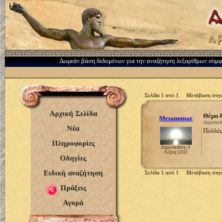
Δωρεάν βάση δεδομένων για την αναζήτηση λεξαρίθμων σύμ
Σελίδα 1 από 1 Μετάβαση στην
Αρχική Σελίδα
Θέμα 
Mesanumar
Δημοσιεύθ
Νέα
Πολλέ
Πληροφορίες
Δημοσιεύσεις:4
Λέξεις:5332
Οδηγίες
Ειδική αναζήτηση
Σελίδα 1 από 1 Μετάβαση στην
Πράξεις
Αγορά