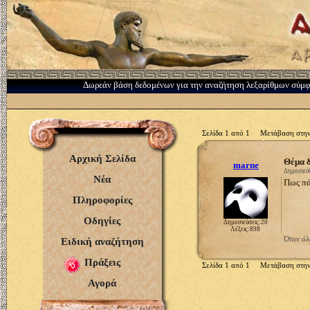
Δωρεάν βάση δεδομένων για την αναζήτηση λεξαρίθμων σύμ
Σελίδα 1 από 1 Μετάβαση στην
Αρχική Σελίδα
Θέμα 
marne
Δημοσιεύθ
Νέα
Πως πά
Πληροφορίες
Οδηγίες
Δημοσιεύσεις:20
Λέξεις:898
Όταν όλα
Ειδική αναζήτηση
Πράξεις
Σελίδα 1 από 1 Μετάβαση στην
Αγορά