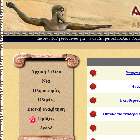
Δωρεάν βάση δεδομένων για την αναζήτηση λεξαρίθμων σύμ
Αρχική Σελίδα
Υπάρχει
Νέα
Η ελ
Πληροφορίες
Οδηγίες
Ελευθέριο
Ειδική αναζήτηση
Οκτακοσια τεσσερα(
Πράξεις
Αγορά