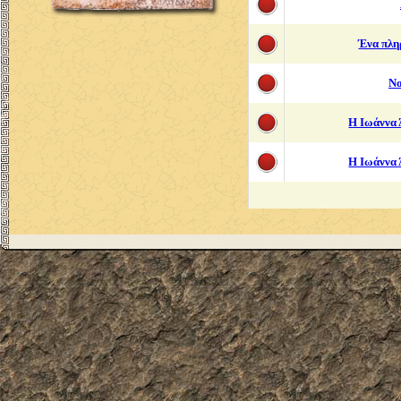
Ένα πλη
Νο
Η Ιωάννα 
Η Ιωάννα 