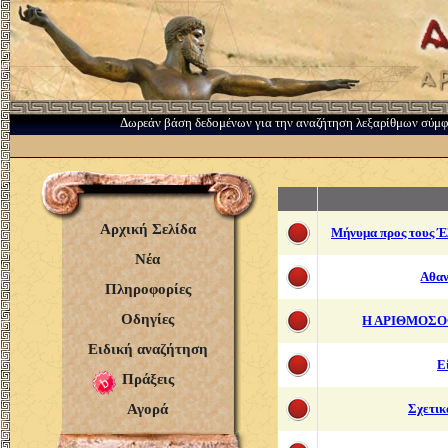
Δωρεάν βάση δεδομένων για την αναζήτηση λεξαρίθμων σύμ
Αρχική Σελίδα
Μήνυμα προς τους Έλ
Νέα
Αθαν
Πληροφορίες
Οδηγίες
Η ΑΡΙΘΜΟΣΟ
Ειδική αναζήτηση
Εί
Πράξεις
Αγορά
Σχετικ