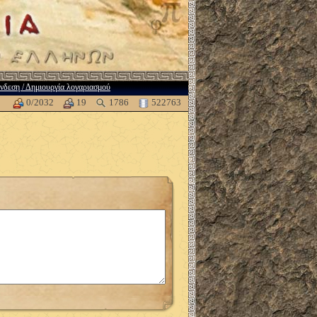
νδεση / Δημιουργία λογαριασμού
0/2032
19
1786
522763