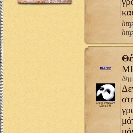
γρ
κα
htt
htt
Θέ
ΜΕ
marne
Δημ
Δε
στ
Δημοσιεύσεις:20
Λέξεις:898
γρ
μά
μό