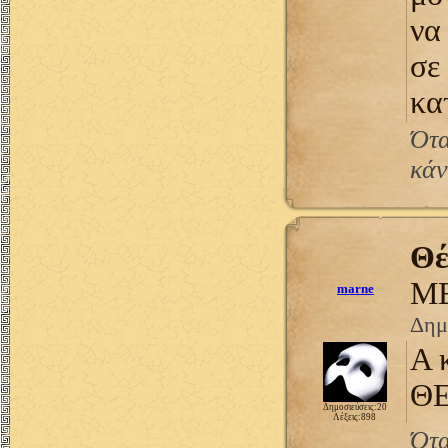
να
σε
κα
Ότα
κάν
Θέ
ΜΕ
marne
Δημ
Α 
ΘΕ
Δημοσιεύσεις:20
Λέξεις:898
Ότα