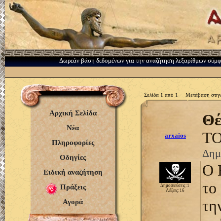
Δωρεάν βάση δεδομένων για την αναζήτηση λεξαρίθμων σύμ
Σελίδα 1 από 1 Μετάβαση στην
Αρχική Σελίδα
Θέ
Νέα
ΤΟ
arxaios
Πληροφορίες
Δημ
Οδηγίες
Ο 
Ειδική αναζήτηση
το
Πράξεις
Δημοσιεύσεις:1
Λέξεις:16
τη
Αγορά